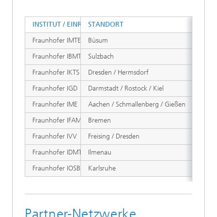
INSTITUT / EINRICHTUNG
STANDORT
WEBS
Fraunhofer IMTE
Büsum
imte.
Fraunhofer IBMT
Sulzbach
ibmt.
Fraunhofer IKTS
Dresden / Hermsdorf
ikts.
Fraunhofer IGD
Darmstadt / Rostock / Kiel
igd.f
Fraunhofer IME
Aachen / Schmallenberg / Gießen
ime.f
Fraunhofer IFAM
Bremen
ifam.
Fraunhofer IVV
Freising / Dresden
ivv.f
Fraunhofer IDMT
Ilmenau
idmt.
Fraunhofer IOSB
Karlsruhe
iosb.
Partner-Netzwerke