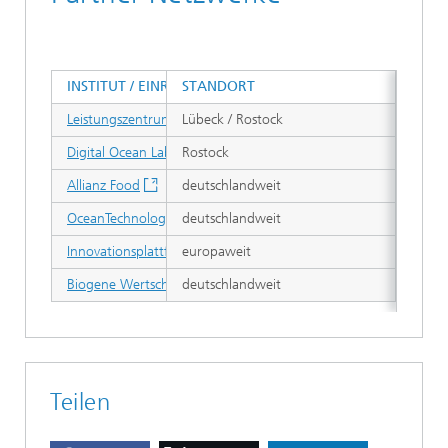
INSTITUT / EINRICHTUNG
STANDORT
Leistungszentrum Sustainable Ocean Business
Lübeck / Rostock
Digital Ocean Lab
Rostock
Allianz Food
deutschlandweit
OceanTechnologies@Fraunhofer
deutschlandweit
Innovationsplattform Sustainable Sea and Ocean Solutions ISSS
europaweit
Biogene Wertschöpfung und Smart Farming BWSF
deutschlandweit
Teilen